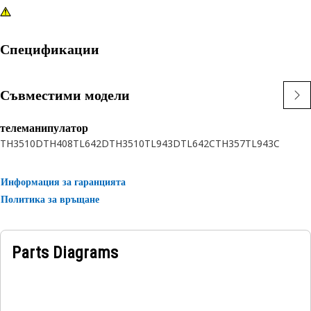
Спецификации
Съвместими модели
телеманипулатор
TH3510D
TH408
TL642D
TH3510
TL943D
TL642C
TH357
TL943C
Информация за гаранцията
Политика за връщане
Parts Diagrams