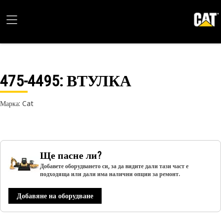
475-4495
: ВТУЛКА
Марка: Cat
Ще пасне ли?
Добавете оборудването си, за да видите дали тази част е
подходяща или дали има налични опции за ремонт.
Добавяне на оборудване