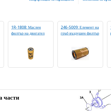
1R-1808: Маслен
246-5009: Елемент на
филтър на двигател
гръб въздушен филтър
а части