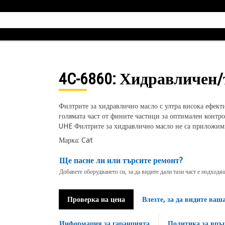
4C-6860
: Хидравличен
Филтрите за хидравлично масло с ултра висока ефекти
голямата част от фините частици за оптимален контр
UHE Филтрите за хидравлично масло не са приложими
Марка: Cat
Ще пасне ли или търсите ремонт?
Добавете оборудването си, за да видите дали тази част е подход
Проверка на цена
Влезте, за да видите ваш
Информация за гаранцията
Политика за връ