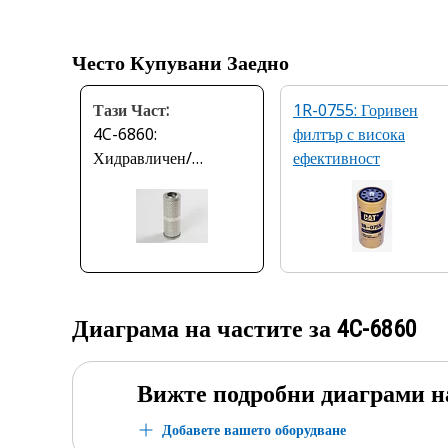
Често Купувани Заедно
Тази Част:
1R-0755: Горивен
4C-6860:
филтър с висока
Хидравличен/
ефективност
трансмисионен
филтър
Диаграма на частите за
4C-6860
Вижте подробни диаграми н
Добавете вашето оборудване