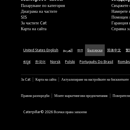
Пазаруване по категория
Свържете с
Диаграма на частите
Намерете 
SIS
Помощен 
За частите Cat
Гаранция 
Карта на сайта
Справка з
United States English
العربية
বাংলা
Български
简体中文
繁
ಕನ್ನಡ
한국어
Norsk
Polski
Português Do Brasil
Român
За Cat
Карта на сайта
Актуализиране на настройките на бисквитките
Правни разпоредби
Моите маркетингови предпочитания
Поверителн
Caterpillar© 2026 Всички права запазени