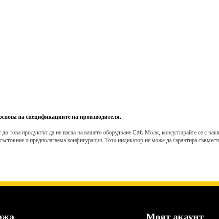
 основа на спецификациите на производителя.
о това продуктът да не пасва на вашето оборудване Cat. Моля, консултирайте се с вашия 
състояние и предполагаема конфигурация. Този индикатор не може да гарантира съвмести
ржа
Моят акаунт