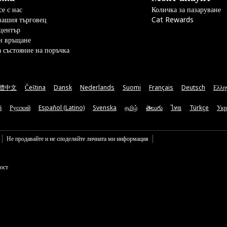
е с нас
Количка за пазаруване
вашия търговец
Cat Rewards
център
и връщане
а състояние на поръчка
體中文
Čeština
Dansk
Nederlands
Suomi
Français
Deutsch
Ελλη
ă
Русский
Español (Latino)
Svenska
தமிழ்
తెలుగు
ไทย
Türkçe
Укр
Не продавайте и не споделяйте личната ми информация
ост