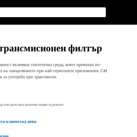
/трансмисионен филтър
вност включват синтетична среда, която премахва по-
ол на замърсяването при най-сериозните приложения. Cat
 за употреба при трансмисии.
яща или дали има налични опции за ремонт.
ата клиентска цена
щане