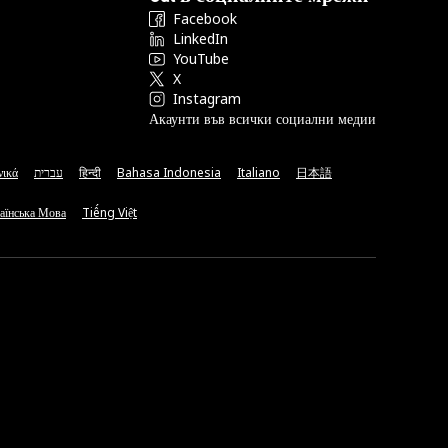
Facebook
LinkedIn
YouTube
X
Instagram
Акаунти във всички социални медии
νικά
עברית
हिन्दी
Bahasa Indonesia
Italiano
日本語
аїнська Мова
Tiếng Việt