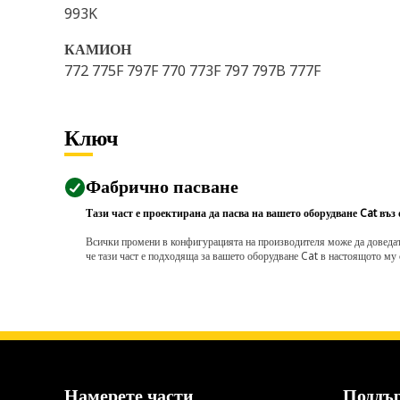
993K
КАМИОН
772 775F 797F 770 773F 797 797B 777F
Ключ
Фабрично пасване
Тази част е проектирана да пасва на вашето оборудване Cat въз
Всички промени в конфигурацията на производителя може да доведат д
че тази част е подходяща за вашето оборудване Cat в настоящото му 
Намерете части
Поддъ