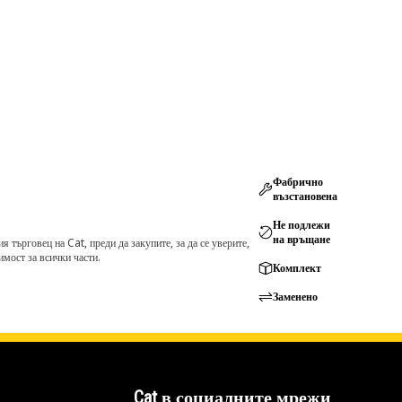
Фабрично
възстановена
Не подлежи
на връщане
търговец на Cat, преди да закупите, за да се уверите,
мост за всички части.
Комплект
Заменено
Cat в социалните мрежи