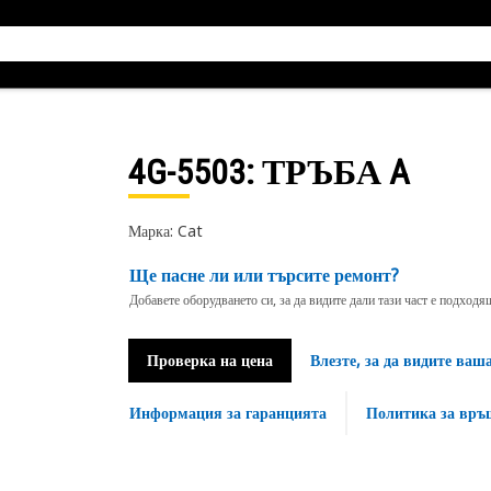
4G-5503
: ТРЪБА A
Марка: Cat
Ще пасне ли или търсите ремонт?
Добавете оборудването си, за да видите дали тази част е подход
Проверка на цена
Влезте, за да видите ваш
Информация за гаранцията
Политика за връ