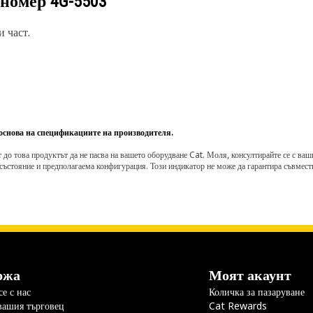
 номер
4G-5503
 част.
 основа на спецификациите на производителя.
о това продуктът да не пасва на вашето оборудване Cat. Моля, консултирайте се с вашия 
състояние и предполагаема конфигурация. Този индикатор не може да гарантира съвмести
ржа
Моят акаунт
е с нас
Количка за пазаруване
вашия търговец
Cat Rewards