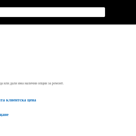
яща или дали има налични опции за ремонт.
ата клиентска цена
щане