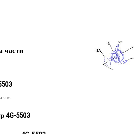
а части
5503
 част.
ер
4G-5503