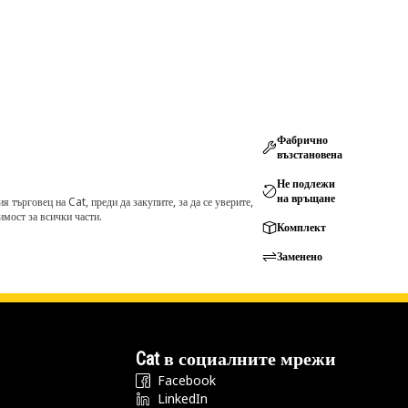
Фабрично
възстановена
Не подлежи
на връщане
търговец на Cat, преди да закупите, за да се уверите,
мост за всички части.
Комплект
Заменено
Cat в социалните мрежи
Facebook
LinkedIn