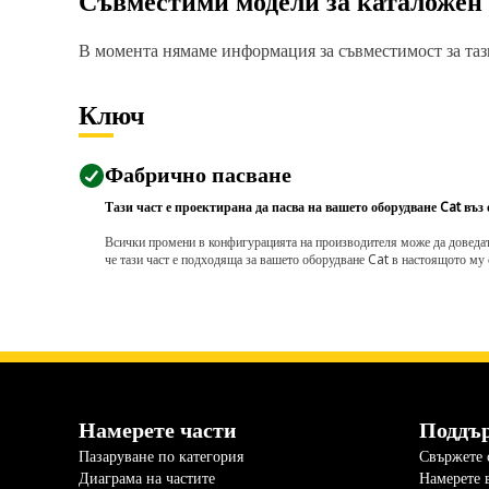
Съвместими модели за каталожен
В момента нямаме информация за съвместимост за тази
Ключ
Фабрично пасване
Тази част е проектирана да пасва на вашето оборудване Cat въз
Всички промени в конфигурацията на производителя може да доведат д
че тази част е подходяща за вашето оборудване Cat в настоящото му 
Намерете части
Поддъ
Пазаруване по категория
Свържете с
Диаграма на частите
Намерете 