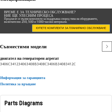
overall safety and efficiency of the equipment.
ВРЕМЕ Е ЗА ТЕХНИЧЕСКО ОБСЛУЖВАНЕ?
НИЕ ЩЕ УЛЕСНИМ ПРОЦЕСА
Attributes:
Предлагат се пълни комплекти за поддръжка според типа на оборудването,
включително 250, 500 и 1000-часови интервали.
• Built with high-quality materials for durability.
• Resistance to wear and tear.
КУПЕТЕ КОМПЛЕКТИ ЗА ПЛАНИРАНО ОБСЛУЖВАНЕ
• Withstand mechanical stress and strain.
• Resistance to corrosion for longevity.
Съвместими модели
Applications:
An Air Shut-Off Valve is used to control airflow into the
двигател на генераторен агрегат
3406C
3412
3406
3408B
3408C
3406B
3408
3412C
engine by enabling emergency shutdowns to prevent
engine damage in hazardous conditions, providing
necessary protection against engine damage.
Информация за гаранцията
Политика за връщане
Parts Diagrams