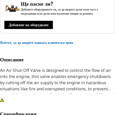
Ще пасне ли?
Добавете оборудването си, за да видите дали тази част е
подходяща или дали има налични опции за ремонт.
Добавяне на оборудване
Влезте, за да видите вашата клиентска цена
Описание
An Air Shut-Off Valve is designed to control the flow of air
into the engine, this valve enables emergency shutdowns
by cutting off the air supply to the engine in hazardous
situations like fire and overspeed conditions, to prevent
potential engine damage. Its design features durability and
reliability, ensuring consistent performance in demanding
environments by providing the necessary protection for the
engine and surrounding components, contributing to the
Спецификации