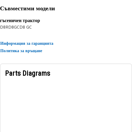
reinforcement separated by synthetic rubber layer. The
Съвместими модели
outer cover is textile braided.
гъсеничен трактор
D8R
D8GC
D8 GC
Информация за гаранцията
Политика за връщане
Parts Diagrams