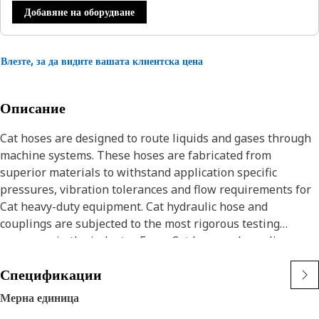
Добавяне на оборудване
Влезте, за да видите вашата клиентска цена
Описание
Cat hoses are designed to route liquids and gases through
machine systems. These hoses are fabricated from
superior materials to withstand application specific
pressures, vibration tolerances and flow requirements for
Cat heavy-duty equipment. Cat hydraulic hose and
couplings are subjected to the most rigorous testing
processes in the industry. Every Cat hose and coupling
combination is tested as a system to ensure a perfect fit
Спецификации
that yields maximum safety and dependability.
The construction of the hose is made from synthetic rubber
Мерна единица
tube; two braids of special high tensile steel wire