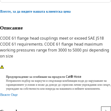
Влезте, за да видите вашата клиентска цена
Описание
CODE 61 flange head couplings meet or exceed SAE J518
CODE 61 requirements. CODE 61 flange head maximum
working pressures range from 3000 to 5000 psi depending
on size
Предупреждение за сглобяване на продукти Cat® Hose
Неправилен подбор на маркучи и свързващи комбинации води до нарушаване на
гаранционните условия и може да доведе до сериозни лични увреждания или смърт,
увреждане на собственоста или повреда на машината и нейните компоненти.
Вижте Още