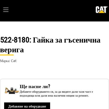
522-8180
: Гайка за гъсенична
верига
Марка: Cat
Ще пасне ли?
Добавете оборудването си, за да видите дали тази част е
подходяща или дали има налични опции за ремонт.
Добавяне на оборудване