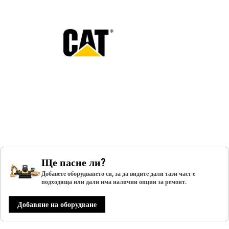
Ще пасне ли?
Добавете оборудването си, за да видите дали тази част е
подходяща или дали има налични опции за ремонт.
Добавяне на оборудване