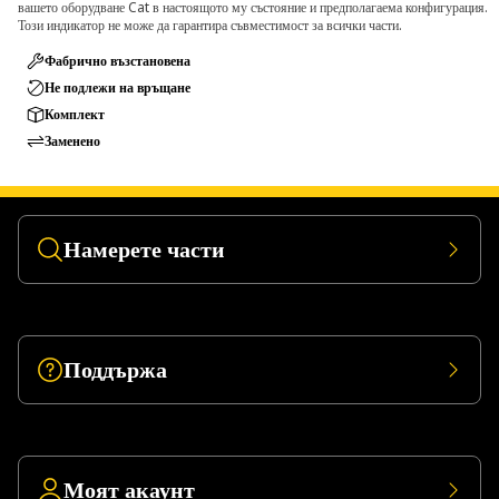
вашето оборудване Cat в настоящото му състояние и предполагаема конфигурация.
Този индикатор не може да гарантира съвместимост за всички части.
Фабрично възстановена
Не подлежи на връщане
Комплект
Заменено
Намерете части
Поддържа
Моят акаунт