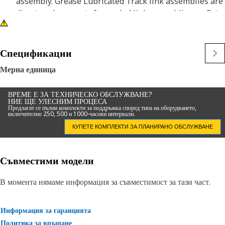
assembly. Grease Lubricated Track link assemblies are
direct replacements for sealed link assemblies on Cat
Hydraulic Excavator models.
Спецификации
Мерна единица
ВРЕМЕ Е ЗА ТЕХНИЧЕСКО ОБСЛУЖВАНЕ?
НИЕ ЩЕ УЛЕСНИМ ПРОЦЕСА
Предлагат се пълни комплекти за поддръжка според типа на оборудването,
включително 250, 500 и 1000-часови интервали.
КУПЕТЕ КОМПЛЕКТИ ЗА ПЛАНИРАНО ОБСЛУЖВАНЕ
Съвместими модели
В момента нямаме информация за съвместимост за тази част.
Информация за гаранцията
Политика за връщане