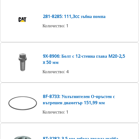
281-8285: 111,3cc зъбна помпа
Количество
:
1
9X-8906: Болт с 12-стенна глава M20-2,5
x 50 мм
Количество
:
4
8F-8733: Уплътнителен О-пръстен с
вътрешен диаметър 151,99 мм
Количество
:
1
8T-3282: 3,5 мм дебела твърда шайба