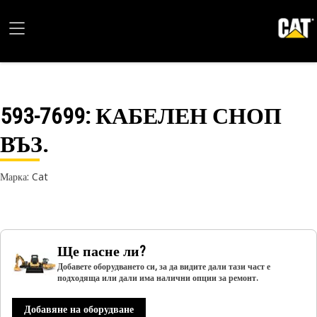
593-7699
: КАБЕЛЕН СНОП
ВЪЗ.
Марка: Cat
Ще пасне ли?
Добавете оборудването си, за да видите дали тази част е
подходяща или дали има налични опции за ремонт.
Добавяне на оборудване