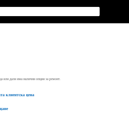
яща или дали има налични опции за ремонт.
ата клиентска цена
щане