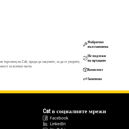
Фабрично
възстановена
Не подлежи
на връщане
търговец на Cat, преди да закупите, за да се уверите,
мост за всички части.
Комплект
Заменено
Cat в социалните мрежи
Facebook
LinkedIn