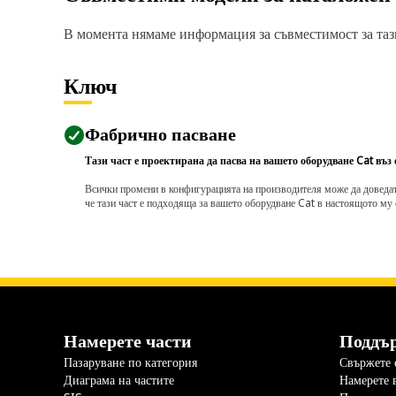
В момента нямаме информация за съвместимост за тази
Ключ
Фабрично пасване
Тази част е проектирана да пасва на вашето оборудване Cat въз
Всички промени в конфигурацията на производителя може да доведат д
че тази част е подходяща за вашето оборудване Cat в настоящото му 
Намерете части
Поддъ
Пазаруване по категория
Свържете с
Диаграма на частите
Намерете 