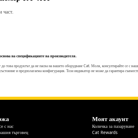
 част.
 основа на спецификациите на производителя.
о това продуктът да не пасва на вашето оборудване Cat. Моля, консултирайте се с вашия 
състояние и предполагаема конфигурация. Този индикатор не може да гарантира съвмести
ржа
Моят акаунт
е с нас
Количка за пазаруване
вашия търговец
Cat Rewards