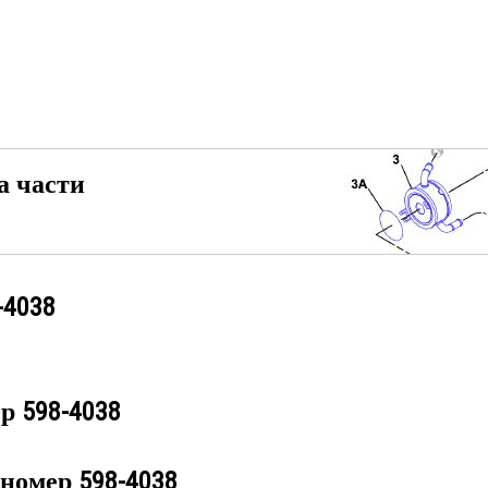
а части
-4038
ер
598-4038
 номер
598-4038