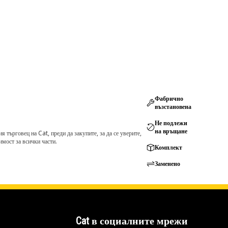
Фабрично
възстановена
Не подлежи
на връщане
търговец на Cat, преди да закупите, за да се уверите,
мост за всички части.
Комплект
Заменено
Cat в социалните мрежи