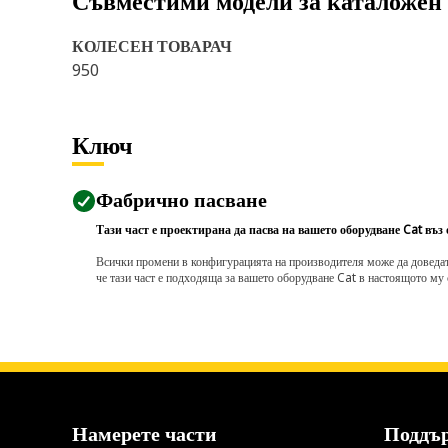
Съвместими модели за каталожен
КОЛЕСЕН ТОВАРАЧ
950
Ключ
Фабрично пасване
Тази част е проектирана да пасва на вашето оборудване Cat въз
Всички промени в конфигурацията на производителя може да доведат д
че тази част е подходяща за вашето оборудване Cat в настоящото му 
Намерете части
Поддъ