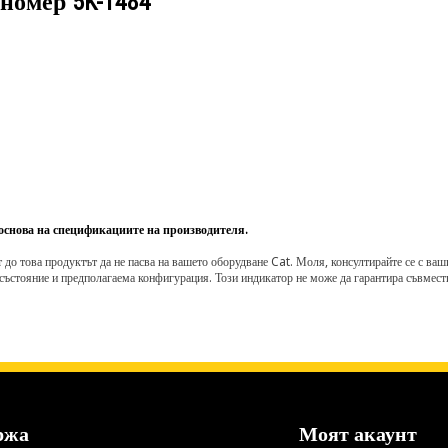
 номер
5K-1484
 основа на спецификациите на производителя.
о това продуктът да не пасва на вашето оборудване Cat. Моля, консултирайте се с вашия 
състояние и предполагаема конфигурация. Този индикатор не може да гарантира съвмести
ржа
Моят акаунт