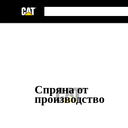
Спряна от
производство