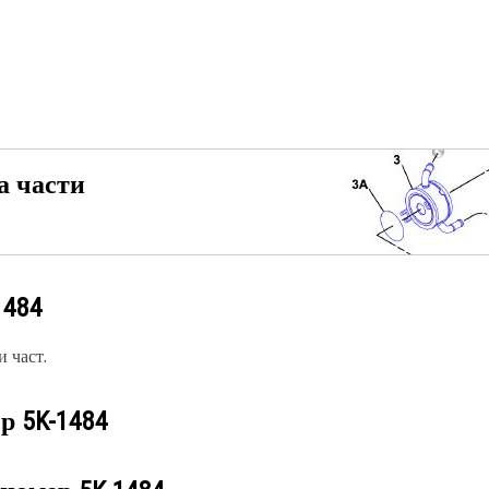
а части
1484
 част.
ер
5K-1484