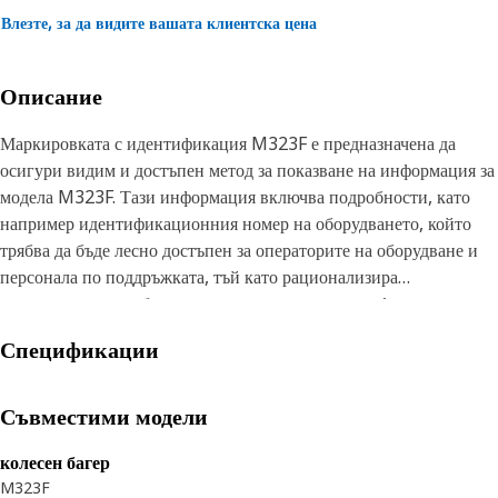
Влезте, за да видите вашата клиентска цена
Описание
Маркировката с идентификация M323F е предназначена да
осигури видим и достъпен метод за показване на информация за
модела M323F. Тази информация включва подробности, като
например идентификационния номер на оборудването, който
трябва да бъде лесно достъпен за операторите на оборудване и
персонала по поддръжката, тъй като рационализира
управлението на оборудването, което позволява ефективна
идентификация на модела от разстояние и осигурява ясно
Спецификации
усещане за марка.
Характеристики:
Съвместими модели
• Поддържа живи цветове с течение на времето.
• Да устои на продължително излагане на слънчева светлина.
колесен багер
M323F
• Забележимо от разстояние и подобряване на разпознаването на