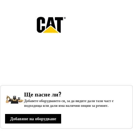
Ще пасне ли?
Добавете оборудването си, за да видите дали тази част е
подходяща или дали има налични опции за ремонт.
Добавяне на оборудване