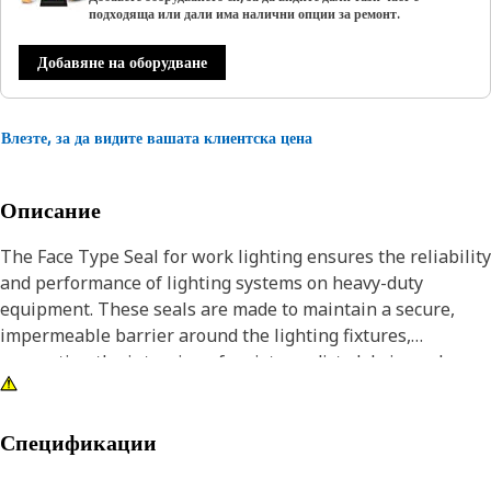
подходяща или дали има налични опции за ремонт.
Добавяне на оборудване
Влезте, за да видите вашата клиентска цена
Описание
The Face Type Seal for work lighting ensures the reliability
and performance of lighting systems on heavy-duty
equipment. These seals are made to maintain a secure,
impermeable barrier around the lighting fixtures,
preventing the intrusion of moisture, dirt, debris, and
other environmental contaminants that damage and
compromise the functionality of the lights.
Спецификации
Attributes: