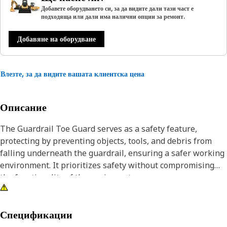
Добавете оборудването си, за да видите дали тази част е
подходяща или дали има налични опции за ремонт.
Добавяне на оборудване
Влезте, за да видите вашата клиентска цена
Описание
The Guardrail Toe Guard serves as a safety feature,
protecting by preventing objects, tools, and debris from
falling underneath the guardrail, ensuring a safer working
environment. It prioritizes safety without compromising
the functionality of the equipment.
Attributes:
• Ensuring reliable and long-lasting performance.
Спецификации
• Minimizes gaps to prevent slipping through.