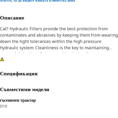
Влезте, за да видите вашата клиентска цена
Описание
Cat? Hydraulic Filters provide the best protection from
contaminates and abrasives by keeping them from wearing
down the tight tolerances within the high pressure
hydraulic system. Cleanliness is the key to maintaining
proper lubrication of your sensitive hydraulic system.
Спецификации
Съвместими модели
гъсеничен трактор
D10