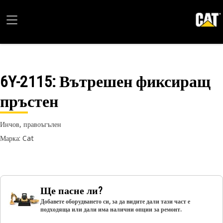
6Y-2115
: Вътрешен фиксиращ
пръстен
Инчов, правоъгълен
Марка: Cat
Ще пасне ли?
Добавете оборудването си, за да видите дали тази част е
подходяща или дали има налични опции за ремонт.