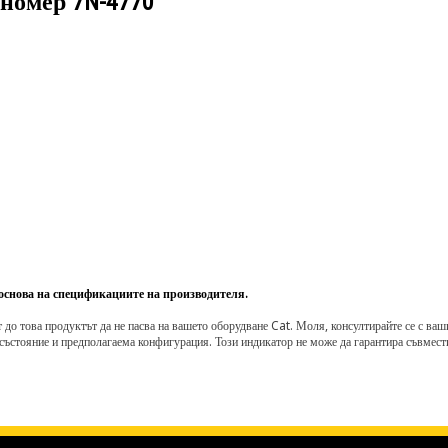
 номер
7N-4770
 основа на спецификациите на производителя.
о това продуктът да не пасва на вашето оборудване Cat. Моля, консултирайте се с вашия 
състояние и предполагаема конфигурация. Този индикатор не може да гарантира съвмести