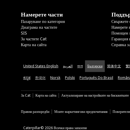
Намерете части
Поддъ
Пазаруване по категория
Свържете с
Диаграма на частите
Намерете 
SIS
Помощен 
За частите Cat
Гаранция 
Карта на сайта
Справка з
United States English
العربية
বাংলা
Български
简体中文
繁
ಕನ್ನಡ
한국어
Norsk
Polski
Português Do Brasil
Român
За Cat
Карта на сайта
Актуализиране на настройките на бисквитките
Правни разпоредби
Моите маркетингови предпочитания
Поверителн
Caterpillar© 2026 Всички права запазени