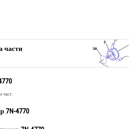
а части
4770
 част.
ер
7N-4770