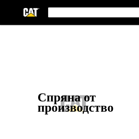
Спряна от
производство