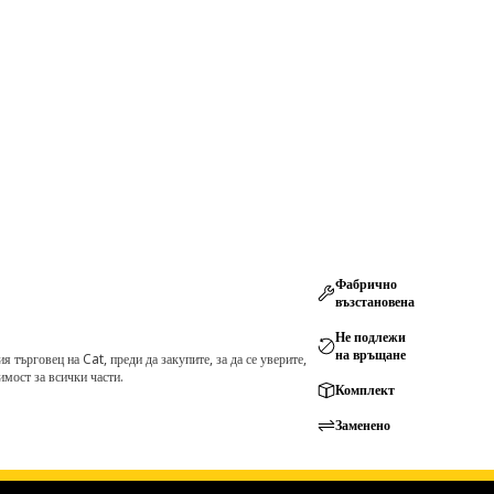
Фабрично
възстановена
Не подлежи
на връщане
търговец на Cat, преди да закупите, за да се уверите,
мост за всички части.
Комплект
Заменено