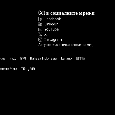
Cat в социалните мрежи
Facebook
LinkedIn
YouTube
X
Instagram
Акаунти във всички социални медии
νικά
עברית
हिन्दी
Bahasa Indonesia
Italiano
日本語
аїнська Мова
Tiếng Việt