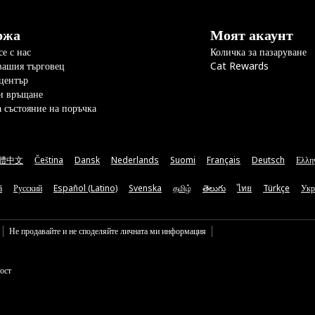
ржа
Моят акаунт
е с нас
Количка за пазаруване
вашия търговец
Cat Rewards
център
и връщане
а състояние на поръчка
體中文
Čeština
Dansk
Nederlands
Suomi
Français
Deutsch
Ελλη
ă
Русский
Español (Latino)
Svenska
தமிழ்
తెలుగు
ไทย
Türkçe
Укр
Не продавайте и не споделяйте личната ми информация
ост