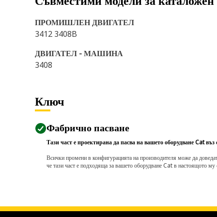
Съвместими модели за каталожен
ПРОМИШЛЕН ДВИГАТЕЛ
3412 3408B
ДВИГАТЕЛ - МАШИНА
3408
Ключ
Фабрично пасване
Тази част е проектирана да пасва на вашето оборудване Cat въз
Всички промени в конфигурацията на производителя може да доведат д
че тази част е подходяща за вашето оборудване Cat в настоящото му 