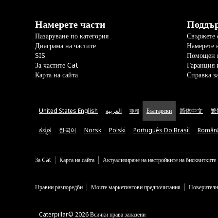
Намерете части
Поддъ
Пазаруване по категория
Свържете с
Диаграма на частите
Намерете 
SIS
Помощен 
За частите Cat
Гаранция 
Карта на сайта
Справка з
United States English
العربية
বাংলা
Български
简体中文
繁
ಕನ್ನಡ
한국어
Norsk
Polski
Português Do Brasil
Român
За Cat
Карта на сайта
Актуализиране на настройките на бисквитките
Правни разпоредби
Моите маркетингови предпочитания
Поверителн
Caterpillar© 2026 Всички права запазени