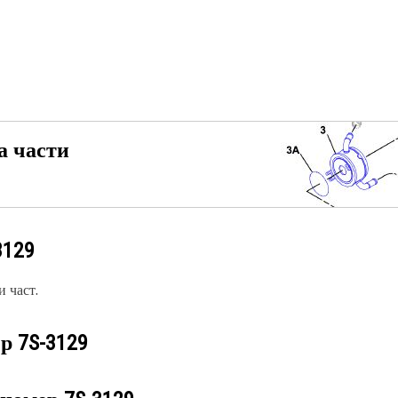
а части
3129
 част.
ер
7S-3129