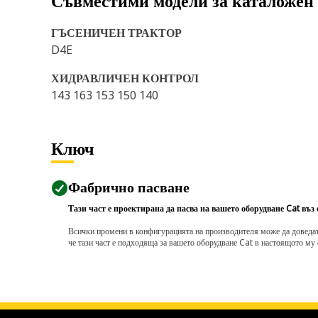
Съвместими модели за каталожен
ГЪСЕНИЧЕН ТРАКТОР
D4E
ХИДРАВЛИЧЕН КОНТРОЛ
143 163 153 150 140
Ключ
Фабрично пасване
Тази част е проектирана да пасва на вашето оборудване Cat въз
Всички промени в конфигурацията на производителя може да доведат д
че тази част е подходяща за вашето оборудване Cat в настоящото му 