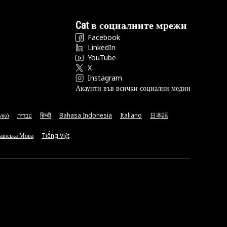
Cat в социалните мрежи
Facebook
LinkedIn
YouTube
X
Instagram
Акаунти във всички социални медии
νικά
עברית
हिन्दी
Bahasa Indonesia
Italiano
日本語
аїнська Мова
Tiếng Việt