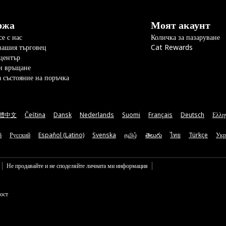
ржа
Моят акаунт
е с нас
Количка за пазаруване
вашия търговец
Cat Rewards
център
и връщане
а състояние на поръчка
體中文
Čeština
Dansk
Nederlands
Suomi
Français
Deutsch
Ελλη
ă
Русский
Español (Latino)
Svenska
தமிழ்
తెలుగు
ไทย
Türkçe
Укр
Не продавайте и не споделяйте личната ми информация
ост