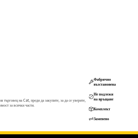
Фабрично
възстановена
Не подлежи
на връщане
търговец на Cat, преди да закупите, за да се уверите,
мост за всички части.
Комплект
Заменено