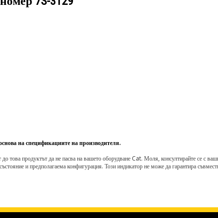
 номер
7S-3129
 основа на спецификациите на производителя.
о това продуктът да не пасва на вашето оборудване Cat. Моля, консултирайте се с вашия 
състояние и предполагаема конфигурация. Този индикатор не може да гарантира съвмести