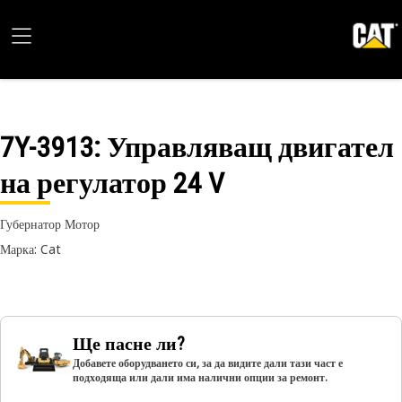
7Y-3913
: Управляващ двигател
на регулатор 24 V
Губернатор Мотор
Марка: Cat
Ще пасне ли?
Добавете оборудването си, за да видите дали тази част е
подходяща или дали има налични опции за ремонт.