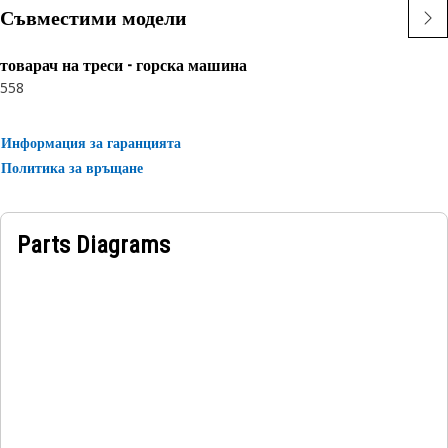
requirements
Съвместими модели
Application:
товарач на треси - горска машина
Assembled to a shaft or housing groove to retain a
558
component or assembly.
Информация за гаранцията
Политика за връщане
Parts Diagrams