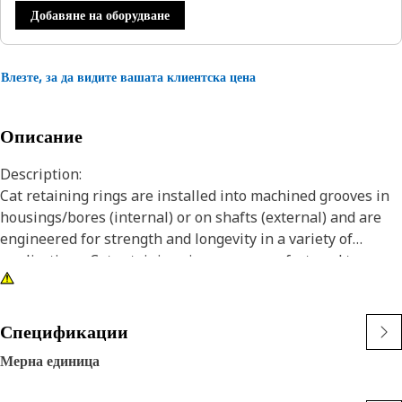
Добавяне на оборудване
Влезте, за да видите вашата клиентска цена
Описание
Description:
Cat retaining rings are installed into machined grooves in
housings/bores (internal) or on shafts (external) and are
engineered for strength and longevity in a variety of
applications. Cat retaining rings are manufactured to
precise specifications and are built for durability,
reliability, and productivity. You can count on this built for
it product to help you get more done.
Спецификации
Мерна единица
Attributes:
• Retaining rings meet or exceed, ANSI, ASTM and DIN