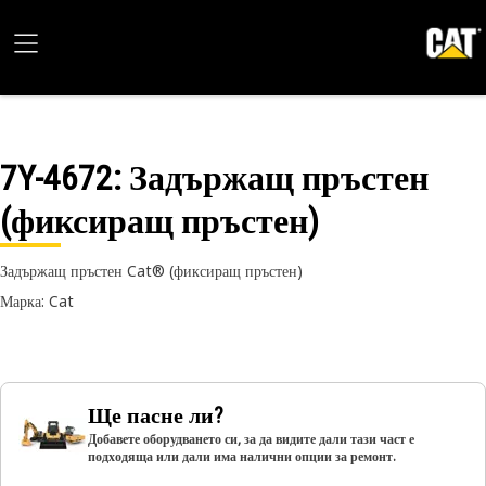
7Y-4672
: Задържащ пръстен
(фиксиращ пръстен)
Задържащ пръстен Cat® (фиксиращ пръстен)
Марка: Cat
Ще пасне ли?
Добавете оборудването си, за да видите дали тази част е
подходяща или дали има налични опции за ремонт.