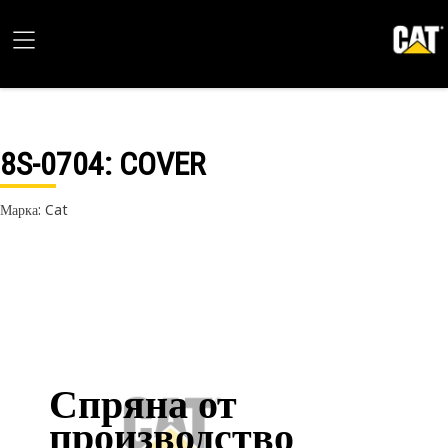
8S-0704
: COVER
Марка: Cat
Спряна от
производство