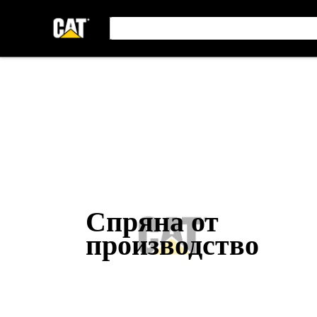
Спряна от
производство