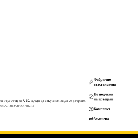
Фабрично
възстановена
Не подлежи
на връщане
търговец на Cat, преди да закупите, за да се уверите,
мост за всички части.
Комплект
Заменено