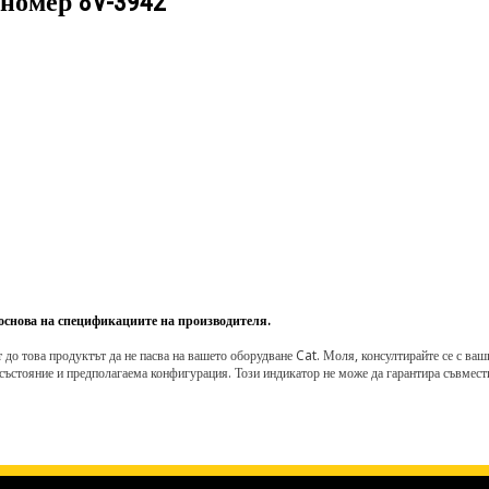
 номер
8V-3942
 основа на спецификациите на производителя.
о това продуктът да не пасва на вашето оборудване Cat. Моля, консултирайте се с вашия 
състояние и предполагаема конфигурация. Този индикатор не може да гарантира съвмести