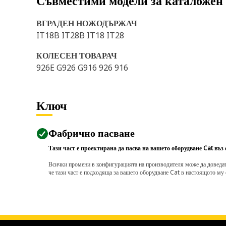
Съвместими модели за каталожен
ВГРАДЕН НОЖОДЪРЖАЧ
IT18B IT28B IT18 IT28
КОЛЕСЕН ТОВАРАЧ
926E G926 G916 926 916
Ключ
Фабрично пасване
Тази част е проектирана да пасва на вашето оборудване Cat въз
Всички промени в конфигурацията на производителя може да доведат д
че тази част е подходяща за вашето оборудване Cat в настоящото му 