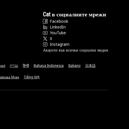
Cat в социалните мрежи
Facebook
LinkedIn
YouTube
X
Instagram
Акаунти във всички социални медии
νικά
עברית
हिन्दी
Bahasa Indonesia
Italiano
日本語
аїнська Мова
Tiếng Việt