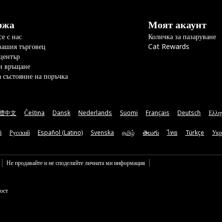
ржа
Моят акаунт
е с нас
Количка за пазаруване
вашия търговец
Cat Rewards
център
и връщане
а състояние на поръчка
體中文
Čeština
Dansk
Nederlands
Suomi
Français
Deutsch
Ελλη
ă
Русский
Español (Latino)
Svenska
தமிழ்
తెలుగు
ไทย
Türkçe
Укр
Не продавайте и не споделяйте личната ми информация
ост