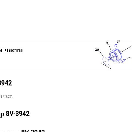
а части
3942
 част.
ер
8V-3942