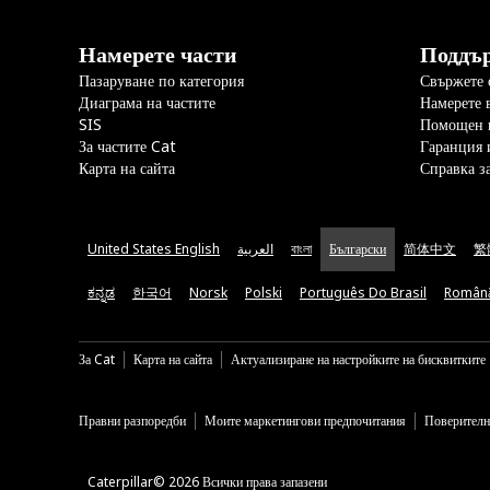
Намерете части
Поддъ
Пазаруване по категория
Свържете с
Диаграма на частите
Намерете 
SIS
Помощен 
За частите Cat
Гаранция 
Карта на сайта
Справка з
United States English
العربية
বাংলা
Български
简体中文
繁
ಕನ್ನಡ
한국어
Norsk
Polski
Português Do Brasil
Român
За Cat
Карта на сайта
Актуализиране на настройките на бисквитките
Правни разпоредби
Моите маркетингови предпочитания
Поверителн
Caterpillar© 2026 Всички права запазени