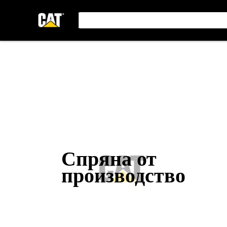
Спряна от
производство