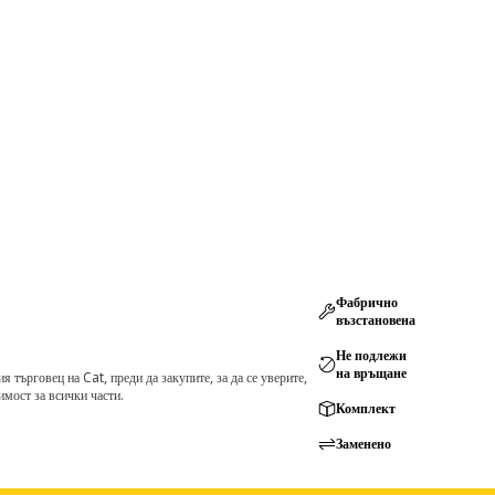
Фабрично
възстановена
Не подлежи
на връщане
търговец на Cat, преди да закупите, за да се уверите,
мост за всички части.
Комплект
Заменено