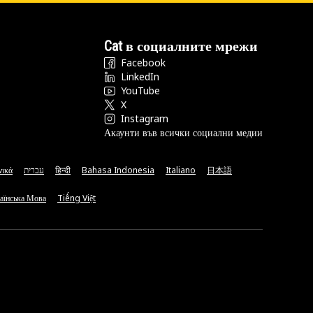
Cat в социалните мрежи
Facebook
LinkedIn
YouTube
X
Instagram
Акаунти във всички социални медии
νικά
עברית
हिन्दी
Bahasa Indonesia
Italiano
日本語
аїнська Мова
Tiếng Việt