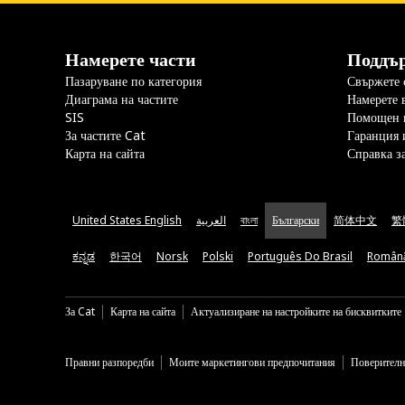
Намерете части
Поддъ
Пазаруване по категория
Свържете с
Диаграма на частите
Намерете 
SIS
Помощен 
За частите Cat
Гаранция 
Карта на сайта
Справка з
United States English
العربية
বাংলা
Български
简体中文
繁
ಕನ್ನಡ
한국어
Norsk
Polski
Português Do Brasil
Român
За Cat
Карта на сайта
Актуализиране на настройките на бисквитките
Правни разпоредби
Моите маркетингови предпочитания
Поверителн