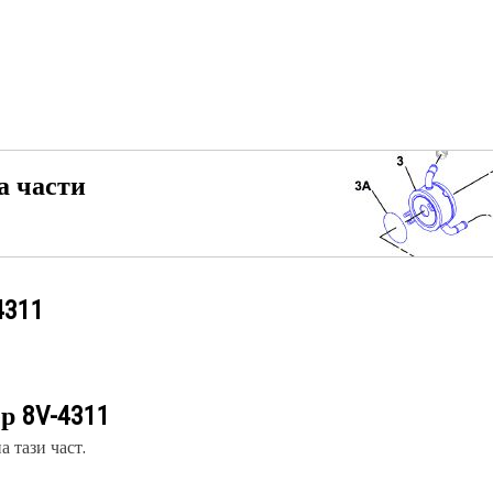
а части
4311
ер
8V-4311
 тази част.