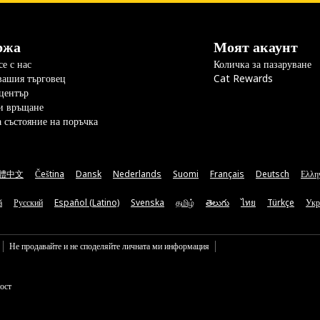
ржа
Моят акаунт
е с нас
Количка за пазаруване
вашия търговец
Cat Rewards
център
и връщане
а състояние на поръчка
體中文
Čeština
Dansk
Nederlands
Suomi
Français
Deutsch
Ελλη
ă
Русский
Español (Latino)
Svenska
தமிழ்
తెలుగు
ไทย
Türkçe
Укр
Не продавайте и не споделяйте личната ми информация
ост