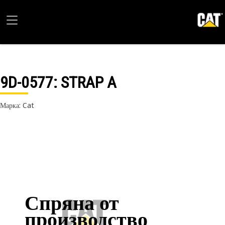
9D-0577
: STRAP A
Марка: Cat
Спряна от
производство