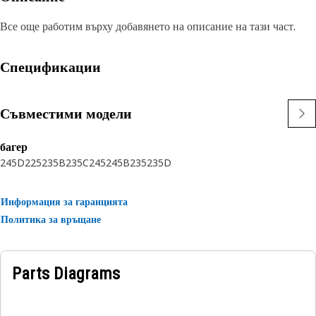
Все още работим върху добавянето на описание на тази част.
Спецификации
Съвместими модели
багер
245D
225
235B
235C
245
245B
235
235D
Информация за гаранцията
Политика за връщане
Parts Diagrams