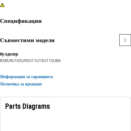
Спецификации
Съвместими модели
булдозер
8S
8U
9U
10SU
9SU
11U
10U
11SU
8A
Информация за гаранцията
Политика за връщане
Parts Diagrams