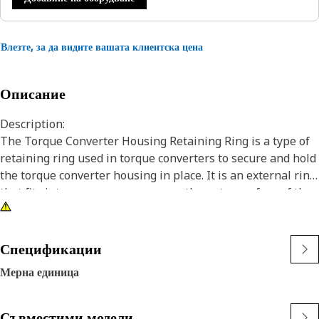
Влезте, за да видите вашата клиентска цена
Описание
Description:
The Torque Converter Housing Retaining Ring is a type of
retaining ring used in torque converters to secure and hold
the torque converter housing in place. It is an external ring
that fits into a groove or recess on the outer surface of the
torque converter housing, providing retention and
preventing axial movement of the housing during
operation.
Спецификации
Мерна единица
Attributes:
• Ensuring a tight and reliable fit.
• Designed to withstand maximum force and load.
Съвместими модели