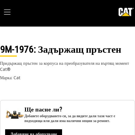
9M-1976
: Задържащ пръстен
Придържащ пръстен за корпуса на преобразувателя на въртящ момент
Cat®
Марка: Cat
Ще пасне ли?
Добавете оборудването си, за да видите дали тази част е
подходяща или дали има налични опции за ремонт.
Добавяне на оборудване