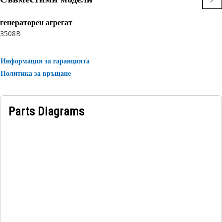
• Non-corrosive.
генераторен агрегат
Applications:
3508B
The Torque Converter Housing Retaining Ring is a critical
component in torque converters, ensuring the proper
Информация за гаранцията
positioning and retention of the housing.
Политика за връщане
Parts Diagrams