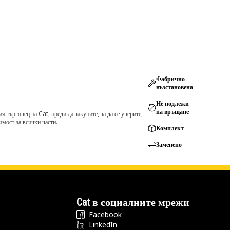
Фабрично
възстановена
Не подлежи
на връщане
търговец на Cat, преди да закупите, за да се уверите,
мост за всички части.
Комплект
Заменено
Cat в социалните мрежи
Facebook
LinkedIn