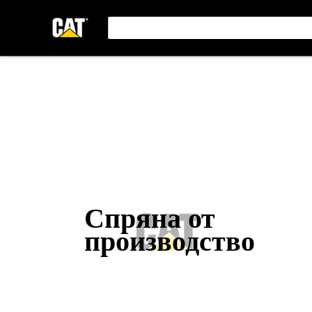
Спряна от
производство