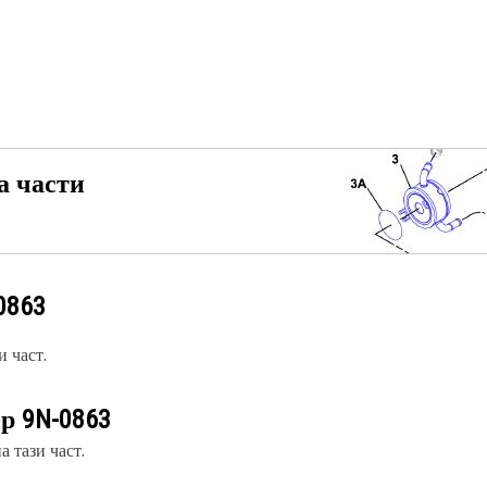
а части
0863
 част.
ер
9N-0863
 тази част.