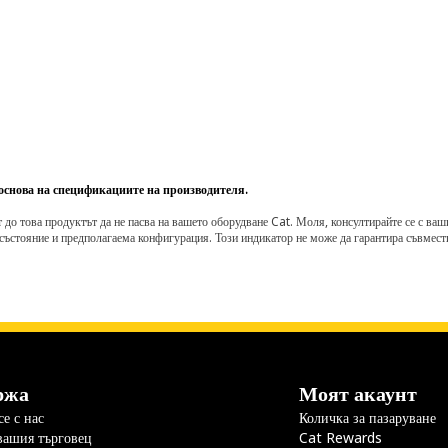
 основа на спецификациите на производителя.
о това продуктът да не пасва на вашето оборудване Cat. Моля, консултирайте се с вашия 
състояние и предполагаема конфигурация. Този индикатор не може да гарантира съвмести
ржа
Моят акаунт
е с нас
Количка за пазаруване
вашия търговец
Cat Rewards