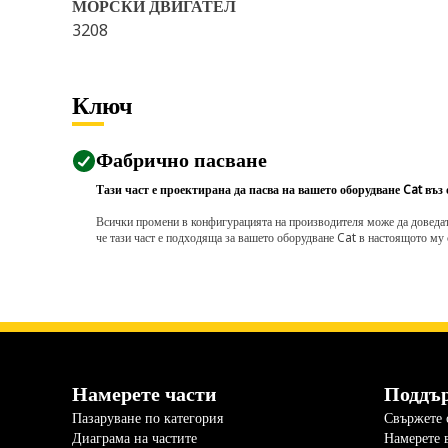
МОРСКИ ДВИГАТЕЛ
3208
Ключ
Фабрично пасване
Тази част е проектирана да пасва на вашето оборудване Cat въз
Всички промени в конфигурацията на производителя може да доведат д
че тази част е подходяща за вашето оборудване Cat в настоящото му 
Намерете части
Поддъ
Пазаруване по категория
Свържете с
Диаграма на частите
Намерете 