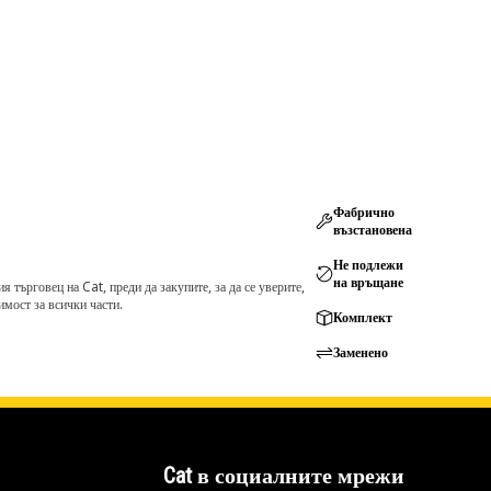
Фабрично
възстановена
Не подлежи
на връщане
търговец на Cat, преди да закупите, за да се уверите,
мост за всички части.
Комплект
Заменено
Cat в социалните мрежи