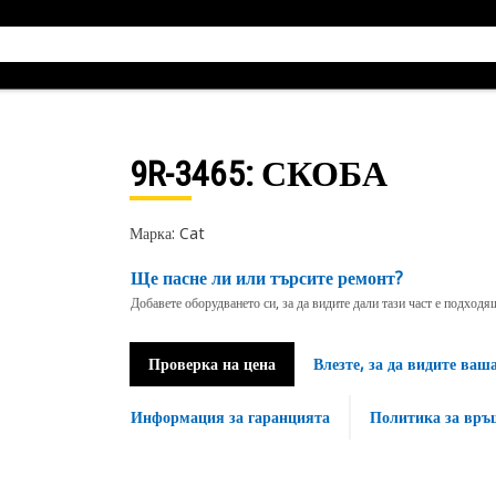
9R-3465
: СКОБА
Марка: Cat
Ще пасне ли или търсите ремонт?
Добавете оборудването си, за да видите дали тази част е подход
Проверка на цена
Влезте, за да видите ваш
Информация за гаранцията
Политика за връ