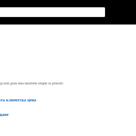
яща или дали има налични опции за ремонт.
ата клиентска цена
щане