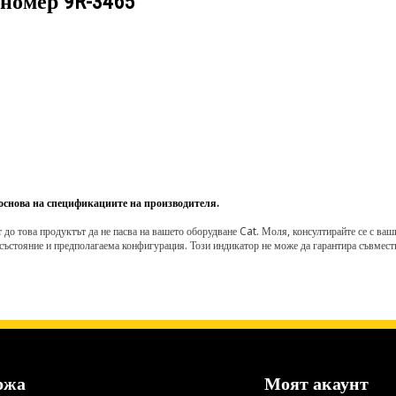
 номер
9R-3465
 основа на спецификациите на производителя.
о това продуктът да не пасва на вашето оборудване Cat. Моля, консултирайте се с вашия 
състояние и предполагаема конфигурация. Този индикатор не може да гарантира съвмести
ржа
Моят акаунт