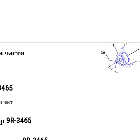
а части
3465
 част.
ер
9R-3465