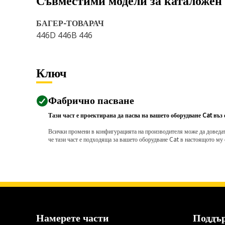
Съвместими модели за каталожен
БАГЕР-ТОВАРАЧ
446D 446B 446
Ключ
Фабрично пасване
Тази част е проектирана да пасва на вашето оборудване Cat въз
Всички промени в конфигурацията на производителя може да доведат д
че тази част е подходяща за вашето оборудване Cat в настоящото му 
Намерете части
Поддъ