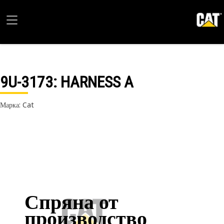
9U-3173
: HARNESS A
Марка: Cat
Спряна от
производство