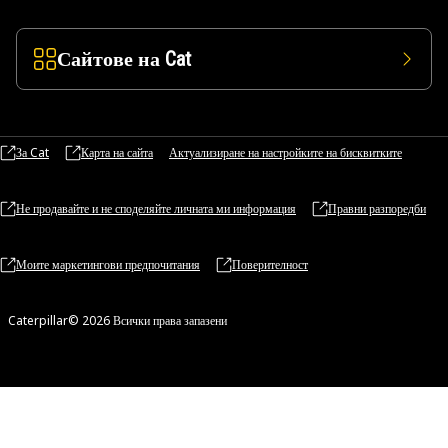
Сайтове на Cat
За Cat
Карта на сайта
Актуализиране на настройките на бисквитките
Не продавайте и не споделяйте личната ми информация
Правни разпоредби
Моите маркетингови предпочитания
Поверителност
Caterpillar© 2026 Всички права запазени