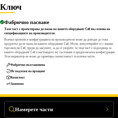
Ключ
Applications:
An Impact Socket is used in conjunction with impact
Фабрично пасване
wrenches to handle hexagonal fasteners on equipment
components, ensuring efficient maintenance and assembly
Тази част е проектирана да пасва на вашето оборудване Cat въз основа на
спецификациите на производителя.
operations.
Всички промени в конфигурацията на производителя може да доведат до това
продуктът да не пасва на вашето оборудване Cat. Моля, консултирайте се с вашия
търговец на Cat, преди да закупите, за да се уверите, че тази част е подходяща за
вашето оборудване Cat в настоящото му състояние и предполагаема конфигурация.
Този индикатор не може да гарантира съвместимост за всички части.
Фабрично възстановена
Не подлежи на връщане
Комплект
Заменено
Намерете части