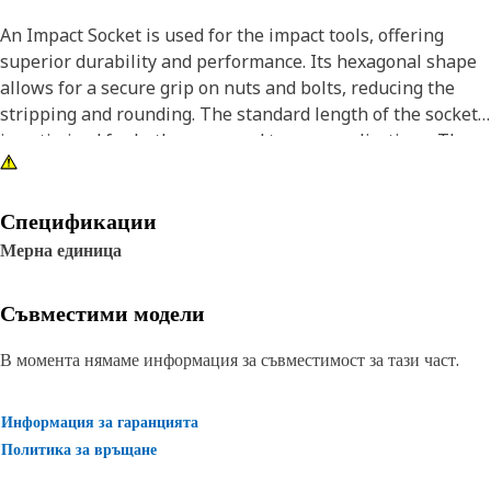
An Impact Socket is used for the impact tools, offering
superior durability and performance. Its hexagonal shape
allows for a secure grip on nuts and bolts, reducing the
stripping and rounding. The standard length of the socket
is optimized for both access and torque applications. The
black oxide finish enhances resistance to corrosion and
wear, extending the tool's lifespan. The sockets used are
tailored for high-torque impact applications.
Спецификации
Мерна единица
Attributes:
• Compatible with standard 3/4 inch square drive size for
Съвместими модели
impact tools.
• Standard length socket.
В момента нямаме информация за съвместимост за тази част.
• Used to handle high-torque applications without
deformation.
Информация за гаранцията
• Ensures a secure fit to reduce the risk of fastener damage.
Политика за връщане
• Provided with a 6-point design for secure and accurate
grip on fasteners.