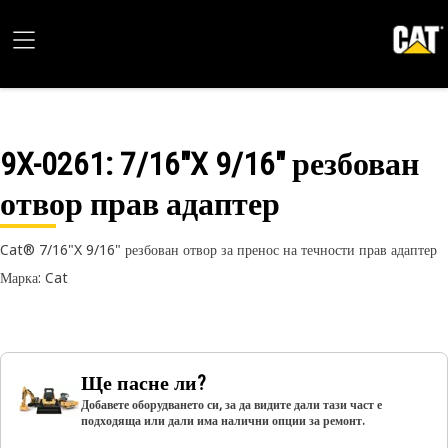
9X-0261
: 7/16"X 9/16" резбован
отвор прав адаптер
Cat® 7/16"X 9/16" резбован отвор за пренос на течности прав адаптер
Марка: Cat
Ще пасне ли?
Добавете оборудването си, за да видите дали тази част е
подходяща или дали има налични опции за ремонт.