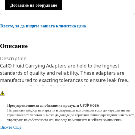
Добавяне на оборудване
Влезте, за да видите вашата клиентска цена
Описание
Description:
Cat® Fluid Carrying Adapters are held to the highest
standards of quality and reliability. These adapters are
manufactured to exacting tolerances to ensure leak free
connections. Each Cat Fluid Carrying Adapter is designed to
meet or exceed industry standards for operating pressure,
assembly torque capability, and corrosion protection to
Предупреждение за сглобяване на продукти Cat® Hose
ensure a long life and proper machine functionality.
Неправилен подбор на маркучи и свързващи комбинации води до нарушаване на
гаранционните условия и може да доведе до сериозни лични увреждания или смърт,
увреждане на собственоста или повреда на машината и нейните компоненти.
Attributes:
Вижте Още
• Fluid carrying component