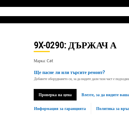
9X-0290
: ДЪРЖАЧ А
Марка: Cat
Ще пасне ли или търсите ремонт?
Добавете оборудването си, за да видите дали тази част е подход
Проверка на цена
Влезте, за да видите ваш
Информация за гаранцията
Политика за връ