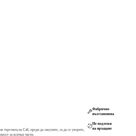
Фабрично
възстановена
Не подлежи
на връщане
търговец на Cat, преди да закупите, за да се уверите,
мост за всички части.