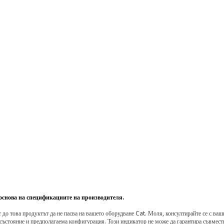
 основа на спецификациите на производителя.
о това продуктът да не пасва на вашето оборудване Cat. Моля, консултирайте се с вашия 
състояние и предполагаема конфигурация. Този индикатор не може да гарантира съвмести