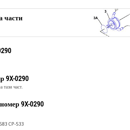
а части
0290
ер
9X-0290
 тази част.
 номер
9X-0290
-583 CP-533