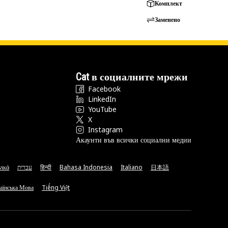
Комплект
Заменено
Cat в социалните мрежи
Facebook
LinkedIn
YouTube
X
Instagram
Акаунти във всички социални медии
νικά
עברית
हिन्दी
Bahasa Indonesia
Italiano
日本語
аїнська Мова
Tiếng Việt