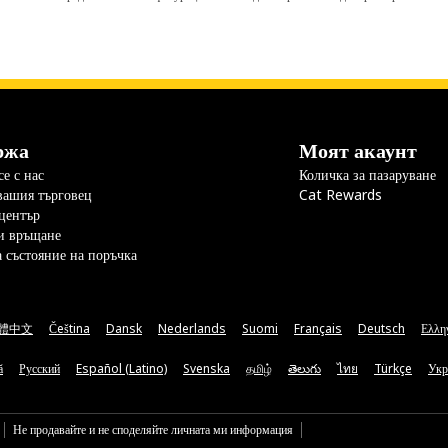
ржа
Моят акаунт
е с нас
Количка за пазаруване
вашия търговец
Cat Rewards
център
и връщане
а състояние на поръчка
體中文
Čeština
Dansk
Nederlands
Suomi
Français
Deutsch
Ελλη
ă
Русский
Español (Latino)
Svenska
தமிழ்
తెలుగు
ไทย
Türkçe
Укр
Не продавайте и не споделяйте личната ми информация