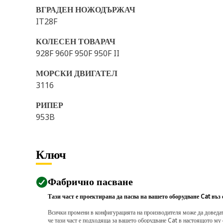
ВГРАДЕН НОЖОДЪРЖАЧ
IT28F
КОЛЕСЕН ТОВАРАЧ
928F 960F 950F 950F II
МОРСКИ ДВИГАТЕЛ
3116
РИПЕР
953B
Ключ
Фабрично пасване
Тази част е проектирана да пасва на вашето оборудване Cat въз
Всички промени в конфигурацията на производителя може да доведат д
че тази част е подходяща за вашето оборудване Cat в настоящото му 