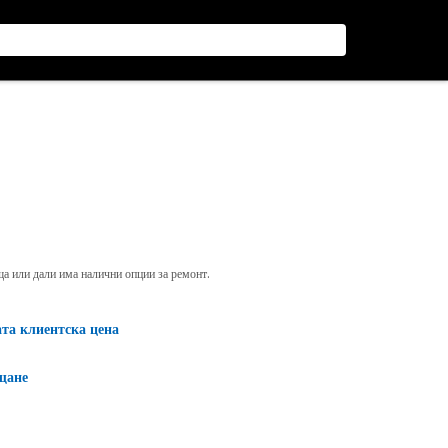
яща или дали има налични опции за ремонт.
ата клиентска цена
щане