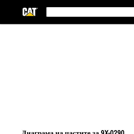
Диаграма на частите за
9X-0290