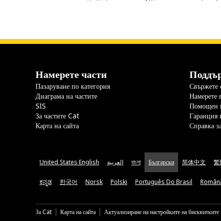
Намерете части
Поддъ
Пазаруване по категория
Свържете с
Диаграма на частите
Намерете 
SIS
Помощен 
За частите Cat
Гаранция 
Карта на сайта
Справка з
United States English
العربية
বাংলা
Български
简体中文
繁
ಕನ್ನಡ
한국어
Norsk
Polski
Português Do Brasil
Român
За Cat
Карта на сайта
Актуализиране на настройките на бисквитките