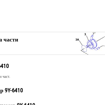
а части
6410
 част.
ер
9Y-6410