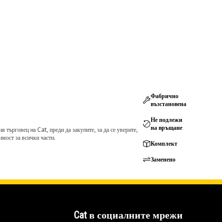
Фабрично
възстановена
Не подлежи
на връщане
търговец на Cat, преди да закупите, за да се уверите,
мост за всички части.
Комплект
Заменено
Cat в социалните мрежи