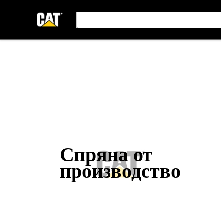
Спряна от
производство