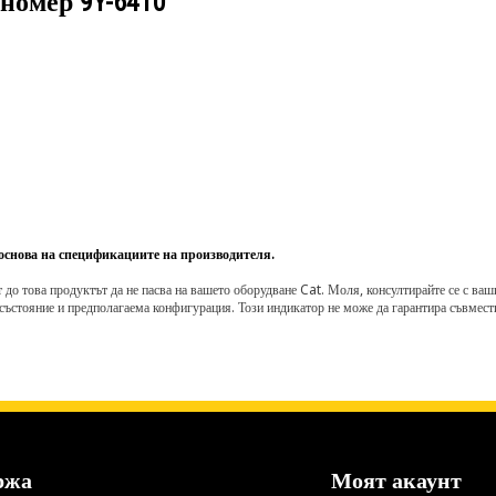
 номер
9Y-6410
 основа на спецификациите на производителя.
о това продуктът да не пасва на вашето оборудване Cat. Моля, консултирайте се с вашия 
състояние и предполагаема конфигурация. Този индикатор не може да гарантира съвмести
ржа
Моят акаунт