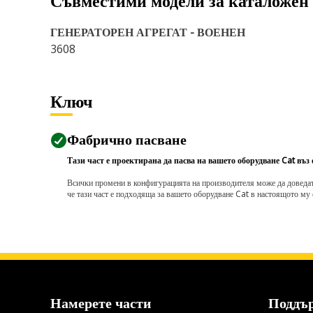
Съвместими модели за каталожен
ГЕНЕРАТОРЕН АГРЕГАТ - ВОЕНЕН
3608
Ключ
Фабрично пасване
Тази част е проектирана да пасва на вашето оборудване Cat въз
Всички промени в конфигурацията на производителя може да доведат д
че тази част е подходяща за вашето оборудване Cat в настоящото му 
Намерете части
Поддъ