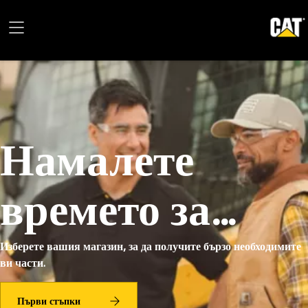
Намалете
времето за
престой
Изберете вашия магазин, за да получите бързо необходимите
ви части.
Първи стъпки