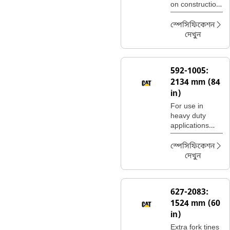
on construction
sites, handling
bagged fertilizer
স্পেসিফিকেশন
and seed at
দেখুন
landscaping
and nursery
sites.
592-1005:
2134 mm (84
in)
For use in
heavy duty
applications
where standard
pallet fork
স্পেসিফিকেশন
carriages may
দেখুন
not be suitable.
627-2083:
1524 mm (60
in)
Extra fork tines