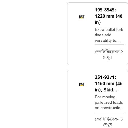
landscaping
and nursery
195-8545:
sites.
1220 mm (48
in)
Extra pallet fork
tines add
versatility to
pallet fork
carriages for
স্পেসিফিকেশন
moving a wide
দেখুন
variety of
palletized
construction
351-9371:
site materials.
1160 mm (46
in), Skid
Steer
For moving
Coupler,
palletized loads
on construction
Class II
sites, handling
bagged fertilizer
স্পেসিফিকেশন
and seed at
দেখুন