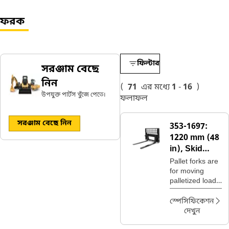
ফরক
ফিল্টার
সরঞ্জাম বেছে
নিন
(
71
এর মধ্যে
1
-
16
)
উপযুক্ত পার্টস খুঁজে পেতে।
ফলাফল
সরঞ্জাম বেছে নিন
353-1697:
1220 mm (48
in), Skid
Steer
Pallet forks are
Coupler,
for moving
palletized loads
Class II
on construction
sites, handling
স্পেসিফিকেশন
bagged fertilizer
দেখুন
and seed at