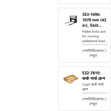
landscaping
and nursery
sites.
353-1696:
1070 mm (42
in), Skid
Steer
Pallet forks are
Coupler,
for moving
palletized loads
Class II
on construction
sites, handling
স্পেসিফিকেশন
bagged fertilizer
দেখুন
and seed at
landscaping
and nursery
532-7810:
sites.
ফর্ক গার্ড গ্রুপ
Cat® ফর্ক গার্ড
গ্রুপ
স্পেসিফিকেশন
দেখুন