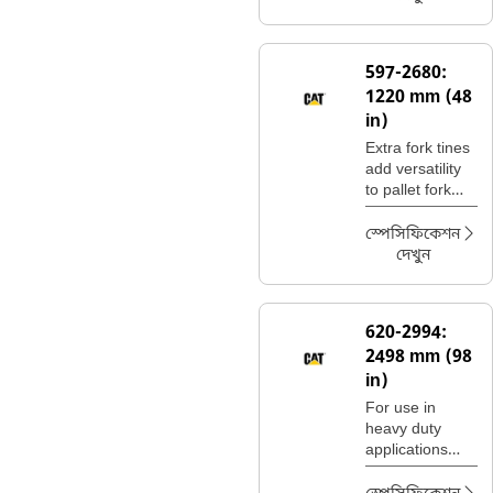
landscaping
and nursery
sites.
597-2680:
1220 mm (48
in)
Extra fork tines
add versatility
to pallet fork
carriages for
moving a wide
স্পেসিফিকেশন
variety of
দেখুন
palletized
construction
site materials.
620-2994:
2498 mm (98
in)
For use in
heavy duty
applications
where standard
pallet fork