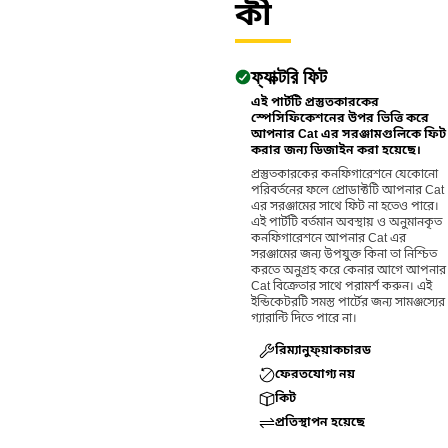
কী
ফ্যাক্টরি ফিট
এই পার্টটি প্রস্তুতকারকের
স্পেসিফিকেশনের উপর ভিত্তি করে
আপনার Cat এর সরঞ্জামগুলিকে ফিট
করার জন্য ডিজাইন করা হয়েছে।
প্রস্তুতকারকের কনফিগারেশনে যেকোনো
পরিবর্তনের ফলে প্রোডাক্টটি আপনার Cat
এর সরঞ্জামের সাথে ফিট না হতেও পারে।
এই পার্টটি বর্তমান অবস্থায় ও অনুমানকৃত
কনফিগারেশনে আপনার Cat এর
সরঞ্জামের জন্য উপযুক্ত কিনা তা নিশ্চিত
করতে অনুগ্রহ করে কেনার আগে আপনার
Cat বিক্রেতার সাথে পরামর্শ করুন। এই
ইন্ডিকেটরটি সমস্ত পার্টের জন্য সামঞ্জস্যের
গ্যারান্টি দিতে পারে না।
রিম্যানুফ্য়াকচারড
ফেরতযোগ্য নয়
কিট
প্রতিস্থাপন হয়েছে