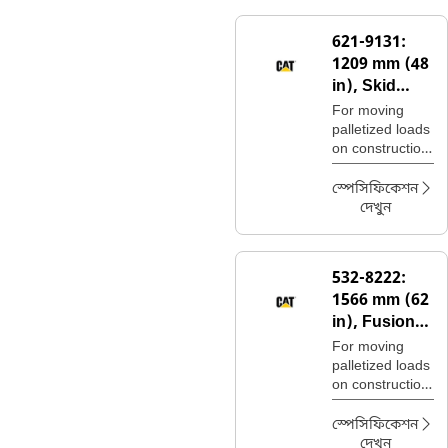
621-9131:
1209 mm (48
in), Skid
Steer
For moving
Coupler,
palletized loads
on construction
Class III
sites, handling
bagged fertilizer
স্পেসিফিকেশন
and seed at
দেখুন
landscaping
and nursery
sites.
532-8222:
1566 mm (62
in), Fusion™
Coupler,
For moving
Class IIII
palletized loads
on construction
sites, handling
bagged fertilizer
স্পেসিফিকেশন
and seed at
দেখুন