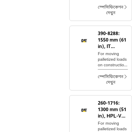
pallet fork
carriages for
স্পেসিফিকেশন
moving a wide
দেখুন
variety of
palletized
construction
390-8288:
site materials.
1550 mm (61
in), IT
Coupler,
For moving
Class III
palletized loads
on construction
sites, handling
bagged fertilizer
স্পেসিফিকেশন
and seed at
দেখুন
landscaping
and nursery
sites.
260-1716:
1300 mm (51
in), HPL-V
Coupler,
For moving
Class II
palletized loads