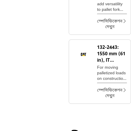
add versatility
to pallet fork
carriages for
moving a wide
স্পেসিফিকেশন
variety of
দেখুন
palletized
construction
site materials.
132-2443:
1550 mm (61
in), IT
Coupler,
For moving
Class III
palletized loads
on construction
sites, handling
bagged fertilizer
স্পেসিফিকেশন
and seed at
দেখুন
landscaping
and nursery
sites.