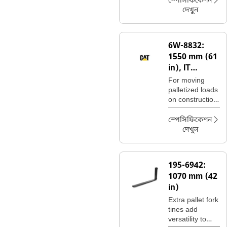
স্পেসিফিকেশন
carriages may
দেখুন
not be suitable.
6W-8832:
1550 mm (61
in), IT
Coupler,
For moving
Class III
palletized loads
on construction
sites, handling
bagged fertilizer
স্পেসিফিকেশন
and seed at
দেখুন
landscaping
and nursery
sites.
195-6942:
1070 mm (42
in)
Extra pallet fork
tines add
versatility to