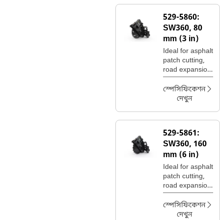
529-5860:
SW360, 80
mm (3 in)
Ideal for asphalt
patch cutting,
road expansion
join cuts, and
utility trenching.
স্পেসিফিকেশন
দেখুন
529-5861:
SW360, 160
mm (6 in)
Ideal for asphalt
patch cutting,
road expansion
join cuts, and
utility trenching.
স্পেসিফিকেশন
দেখুন