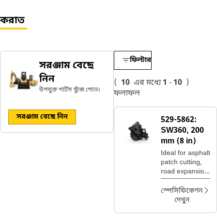
করাত
ফিল্টার
সরঞ্জাম বেছে
নিন
(
10
এর মধ্যে
1
-
10
)
উপযুক্ত পার্টস খুঁজে পেতে।
ফলাফল
সরঞ্জাম বেছে নিন
529-5862:
SW360, 200
mm (8 in)
Ideal for asphalt
patch cutting,
road expansion
join cuts, and
utility trenching.
স্পেসিফিকেশন
দেখুন