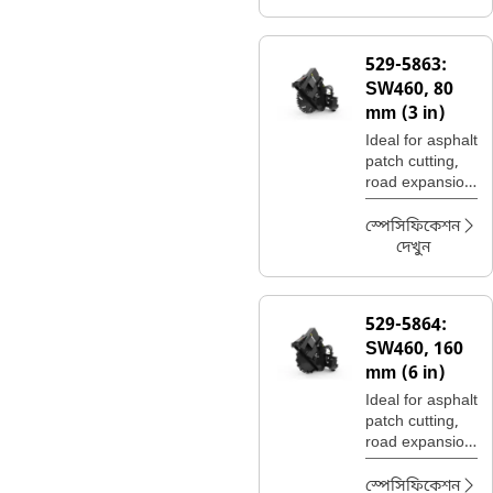
529-5863:
SW460, 80
mm (3 in)
Ideal for asphalt
patch cutting,
road expansion
join cuts, and
utility trenching.
স্পেসিফিকেশন
দেখুন
529-5864:
SW460, 160
mm (6 in)
Ideal for asphalt
patch cutting,
road expansion
join cuts, and
utility trenching.
স্পেসিফিকেশন