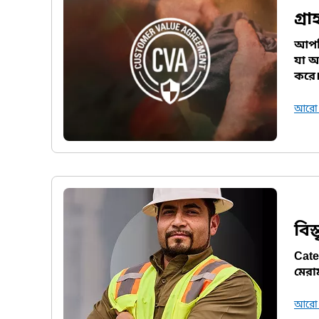
গ্রা
আপনি
যা আ
করে
আরো 
বিস
Cate
মেরা
আরো 