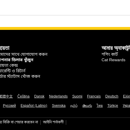
হায়তা
আমার অ্যাকাউন্
মাদের সাথে যোগাযোগ করুন
শপিং কার্ট
নার ডিলার খুঁজুন
Cat Rewards
ায়তা কেন্দ্র
়ারেন্টি ও রিটার্ন
্ডার স্ট্যাটাস খোঁজ করুন
繁體中文
Čeština
Dansk
Nederlands
Suomi
Français
Deutsch
Ελλ
Русский
Español (Latino)
Svenska
தமிழ்
తెలుగు
ไทย
Türkçe
Укра
য বিক্রি বা শেয়ার করবেন না
আইনি শর্তাবলী