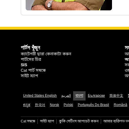
পার্টস খুঁজুন
স
ক্যাটেগরী দ্বারা কেনাকাটা করুন
আ
পার্টসের চিত্র
আপ
SIS
সহ
Cat পার্ট সম্বন্ধে
ওয
সাইট ম্যাপ
অর
United States English
العربية
বাংলা
Български
简体中文
ಕನ್ನಡ
한국어
Norsk
Polski
Português Do Brasil
Română
Cat সম্বন্ধে
সাইট ম্যাপ
কুকি সেটিংস আপডেট করুন
আমার ব্যক্তিগত তথ্