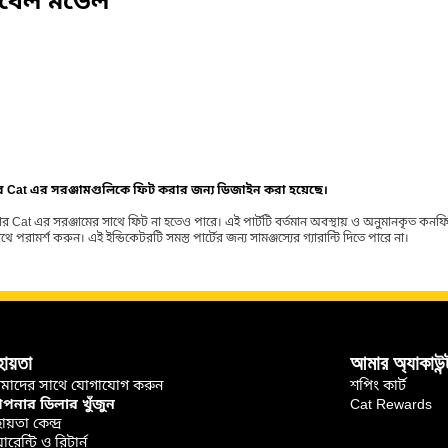
িবেল মডেল
ার Cat এর সরঞ্জামগুলিকে ফিট করার জন্য ডিজাইন করা হয়েছে।
র Cat এর সরঞ্জামের সাথে ফিট না হতেও পারে। এই পার্টটি বর্তমান অবস্থায় ও অনুমানকৃত কন
ামর্শ করুন। এই ইন্ডিকেটরটি সমস্ত পার্টের জন্য সামঞ্জস্যের গ্যারান্টি দিতে পারে না।
হায়তা
আমার অ্যাকাউন্
মাদের সাথে যোগাযোগ করুন
শপিং কার্ট
নার ডিলার খুঁজুন
Cat Rewards
ায়তা কেন্দ্র
়ারেন্টি ও রিটার্ন