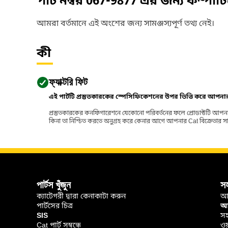
পার্ট নম্বর
067-9877
এর জন্য কম্পাট
আমরা বর্তমানে এই অংশের জন্য সামঞ্জস্যপূর্ণ তথ্য নেই।
কী
ফ্যাক্টরি ফিট
এই পার্টটি প্রস্তুতকারকের স্পেসিফিকেশনের উপর ভিত্তি করে আপন
প্রস্তুতকারকের কনফিগারেশনে যেকোনো পরিবর্তনের ফলে প্রোডাক্টটি আপনা
কিনা তা নিশ্চিত করতে অনুগ্রহ করে কেনার আগে আপনার Cat বিক্রেতার সাথে পর
পার্টস খুঁজুন
স
ক্যাটেগরী দ্বারা কেনাকাটা করুন
আ
পার্টসের চিত্র
আপ
SIS
সহ
Cat পার্ট সম্বন্ধে
ওয