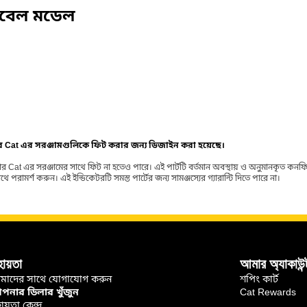
িবেল মডেল
ার Cat এর সরঞ্জামগুলিকে ফিট করার জন্য ডিজাইন করা হয়েছে।
র Cat এর সরঞ্জামের সাথে ফিট না হতেও পারে। এই পার্টটি বর্তমান অবস্থায় ও অনুমানকৃত কন
ামর্শ করুন। এই ইন্ডিকেটরটি সমস্ত পার্টের জন্য সামঞ্জস্যের গ্যারান্টি দিতে পারে না।
হায়তা
আমার অ্যাকাউন্
মাদের সাথে যোগাযোগ করুন
শপিং কার্ট
নার ডিলার খুঁজুন
Cat Rewards
ায়তা কেন্দ্র