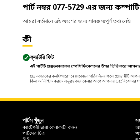
পার্ট নম্বর
077-5729
এর জন্য কম্পাট
আমরা বর্তমানে এই অংশের জন্য সামঞ্জস্যপূর্ণ তথ্য নেই।
কী
ফ্যাক্টরি ফিট
এই পার্টটি প্রস্তুতকারকের স্পেসিফিকেশনের উপর ভিত্তি করে আপন
প্রস্তুতকারকের কনফিগারেশনে যেকোনো পরিবর্তনের ফলে প্রোডাক্টটি আপনা
কিনা তা নিশ্চিত করতে অনুগ্রহ করে কেনার আগে আপনার Cat বিক্রেতার সাথে পর
পার্টস খুঁজুন
স
ক্যাটেগরী দ্বারা কেনাকাটা করুন
আ
পার্টসের চিত্র
আপ
SIS
সহ