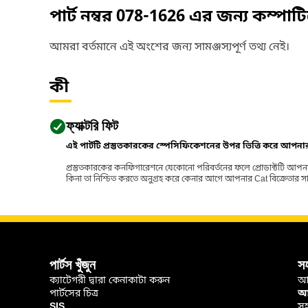
পার্ট নম্বর
078-1626
এর জন্য কম্পাট
আমরা বর্তমানে এই অংশের জন্য সামঞ্জস্যপূর্ণ তথ্য নেই।
কী
ফ্যাক্টরি ফিট
এই পার্টটি প্রস্তুতকারকের স্পেসিফিকেশনের উপর ভিত্তি করে আপন
প্রস্তুতকারকের কনফিগারেশনে যেকোনো পরিবর্তনের ফলে প্রোডাক্টটি আপনা
কিনা তা নিশ্চিত করতে অনুগ্রহ করে কেনার আগে আপনার Cat বিক্রেতার সাথে পর
পার্টস খুঁজুন
স
ক্যাটেগরী দ্বারা কেনাকাটা করুন
আ
পার্টসের চিত্র
আপ
SIS
সহ