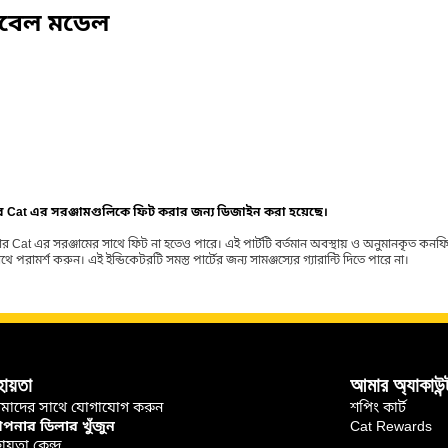
িবেল মডেল
ার Cat এর সরঞ্জামগুলিকে ফিট করার জন্য ডিজাইন করা হয়েছে।
র Cat এর সরঞ্জামের সাথে ফিট না হতেও পারে। এই পার্টটি বর্তমান অবস্থায় ও অনুমানকৃত কন
ামর্শ করুন। এই ইন্ডিকেটরটি সমস্ত পার্টের জন্য সামঞ্জস্যের গ্যারান্টি দিতে পারে না।
হায়তা
আমার অ্যাকাউন্
মাদের সাথে যোগাযোগ করুন
শপিং কার্ট
নার ডিলার খুঁজুন
Cat Rewards
ায়তা কেন্দ্র