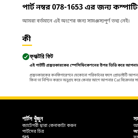
পার্ট নম্বর
078-1653
এর জন্য কম্পাট
আমরা বর্তমানে এই অংশের জন্য সামঞ্জস্যপূর্ণ তথ্য নেই।
কী
ফ্যাক্টরি ফিট
এই পার্টটি প্রস্তুতকারকের স্পেসিফিকেশনের উপর ভিত্তি করে আপন
প্রস্তুতকারকের কনফিগারেশনে যেকোনো পরিবর্তনের ফলে প্রোডাক্টটি আপনা
কিনা তা নিশ্চিত করতে অনুগ্রহ করে কেনার আগে আপনার Cat বিক্রেতার সাথে পর
পার্টস খুঁজুন
স
ক্যাটেগরী দ্বারা কেনাকাটা করুন
আ
পার্টসের চিত্র
আপ
SIS
সহ