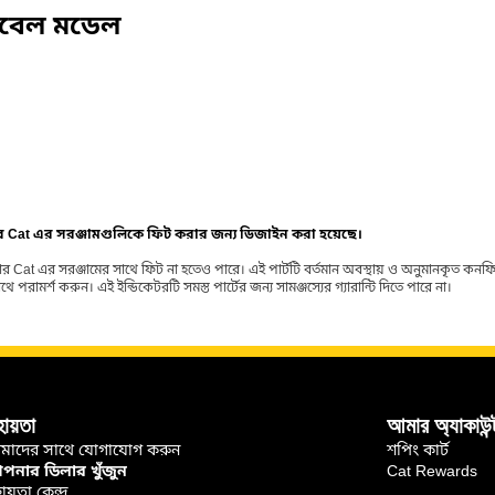
িবেল মডেল
ার Cat এর সরঞ্জামগুলিকে ফিট করার জন্য ডিজাইন করা হয়েছে।
র Cat এর সরঞ্জামের সাথে ফিট না হতেও পারে। এই পার্টটি বর্তমান অবস্থায় ও অনুমানকৃত কন
ামর্শ করুন। এই ইন্ডিকেটরটি সমস্ত পার্টের জন্য সামঞ্জস্যের গ্যারান্টি দিতে পারে না।
হায়তা
আমার অ্যাকাউন্
মাদের সাথে যোগাযোগ করুন
শপিং কার্ট
নার ডিলার খুঁজুন
Cat Rewards
ায়তা কেন্দ্র