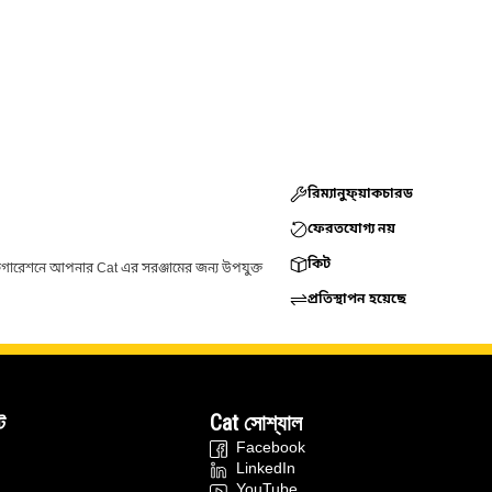
রিম্যানুফ্য়াকচারড
ফেরতযোগ্য নয়
কিট
ফিগারেশনে আপনার Cat এর সরঞ্জামের জন্য উপযুক্ত
প্রতিস্থাপন হয়েছে
ট
Cat সোশ্যাল
Facebook
LinkedIn
YouTube