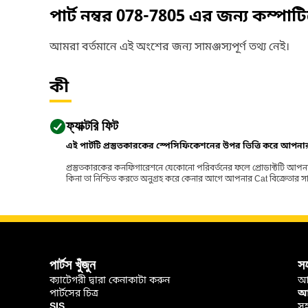
পার্ট নম্বর
078-7805
এর জন্য কম্পাট
আমরা বর্তমানে এই অংশের জন্য সামঞ্জস্যপূর্ণ তথ্য নেই।
কী
ফ্যাক্টরি ফিট
এই পার্টটি প্রস্তুতকারকের স্পেসিফিকেশনের উপর ভিত্তি করে আপন
প্রস্তুতকারকের কনফিগারেশনে যেকোনো পরিবর্তনের ফলে প্রোডাক্টটি আপনা
কিনা তা নিশ্চিত করতে অনুগ্রহ করে কেনার আগে আপনার Cat বিক্রেতার সাথে পর
পার্টস খুঁজুন
স
ক্যাটেগরী দ্বারা কেনাকাটা করুন
আ
পার্টসের চিত্র
আপ
SIS
সহ