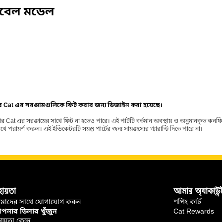
িবেল মডেল
ার Cat এর সরঞ্জামগুলিকে ফিট করার জন্য ডিজাইন করা হয়েছে।
র Cat এর সরঞ্জামের সাথে ফিট না হতেও পারে। এই পার্টটি বর্তমান অবস্থায় ও অনুমানকৃত কন
ামর্শ করুন। এই ইন্ডিকেটরটি সমস্ত পার্টের জন্য সামঞ্জস্যের গ্যারান্টি দিতে পারে না।
হায়তা
আমার অ্যাকাউন্
মাদের সাথে যোগাযোগ করুন
শপিং কার্ট
নার ডিলার খুঁজুন
Cat Rewards
ায়তা কেন্দ্র