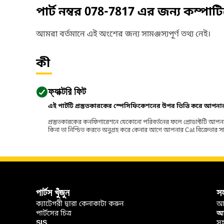
পার্ট নম্বর
078-7817
এর জন্য কম্পাট
আমরা বর্তমানে এই অংশের জন্য সামঞ্জস্যপূর্ণ তথ্য নেই।
কী
ফ্যাক্টরি ফিট
এই পার্টটি প্রস্তুতকারকের স্পেসিফিকেশনের উপর ভিত্তি করে আপন
প্রস্তুতকারকের কনফিগারেশনে যেকোনো পরিবর্তনের ফলে প্রোডাক্টটি আপনা
কিনা তা নিশ্চিত করতে অনুগ্রহ করে কেনার আগে আপনার Cat বিক্রেতার সাথে পর
পার্টস খুঁজুন
স
ক্যাটেগরী দ্বারা কেনাকাটা করুন
আ
পার্টসের চিত্র
আপ
SIS
সহ