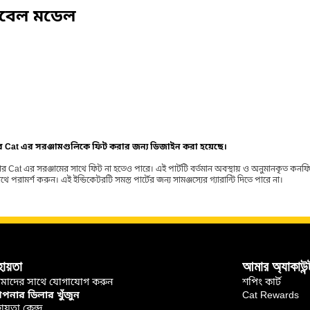
িবেল মডেল
ার Cat এর সরঞ্জামগুলিকে ফিট করার জন্য ডিজাইন করা হয়েছে।
র Cat এর সরঞ্জামের সাথে ফিট না হতেও পারে। এই পার্টটি বর্তমান অবস্থায় ও অনুমানকৃত কন
ামর্শ করুন। এই ইন্ডিকেটরটি সমস্ত পার্টের জন্য সামঞ্জস্যের গ্যারান্টি দিতে পারে না।
হায়তা
আমার অ্যাকাউন্
মাদের সাথে যোগাযোগ করুন
শপিং কার্ট
নার ডিলার খুঁজুন
Cat Rewards
ায়তা কেন্দ্র