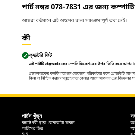
পার্ট নম্বর
078-7831
এর জন্য কম্পাট
আমরা বর্তমানে এই অংশের জন্য সামঞ্জস্যপূর্ণ তথ্য নেই।
কী
ফ্যাক্টরি ফিট
এই পার্টটি প্রস্তুতকারকের স্পেসিফিকেশনের উপর ভিত্তি করে আপন
প্রস্তুতকারকের কনফিগারেশনে যেকোনো পরিবর্তনের ফলে প্রোডাক্টটি আপনা
কিনা তা নিশ্চিত করতে অনুগ্রহ করে কেনার আগে আপনার Cat বিক্রেতার সাথে পর
পার্টস খুঁজুন
স
ক্যাটেগরী দ্বারা কেনাকাটা করুন
আ
পার্টসের চিত্র
আপ
SIS
সহ