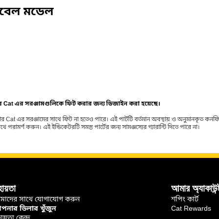
িবেল মডেল
ার Cat এর সরঞ্জামগুলিকে ফিট করার জন্য ডিজাইন করা হয়েছে।
র Cat এর সরঞ্জামের সাথে ফিট না হতেও পারে। এই পার্টটি বর্তমান অবস্থায় ও অনুমানকৃত কন
ামর্শ করুন। এই ইন্ডিকেটরটি সমস্ত পার্টের জন্য সামঞ্জস্যের গ্যারান্টি দিতে পারে না।
হায়তা
আমার অ্যাকাউন্
মাদের সাথে যোগাযোগ করুন
শপিং কার্ট
নার ডিলার খুঁজুন
Cat Rewards
ায়তা কেন্দ্র